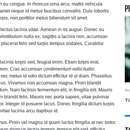
h eu congue. In rhoncus urna arcu, mattis vehicula
P
 amet neque id metus faucibus convallis. Duis lobortis
urpis, non porttitor metus bibendum sit amet.
s lectus lacinia vitae. Aenean in mi augue. Donec eu
Vestibulum nulla ex, sagittis a lacinia non, accumsan
placerat felis sed turpis tempus sodales. Curabitur
acinia turpis sed, feugiat enim. Etiam turpis erat,
lorem. Cras accumsan condimentum sollicitudin.
ec metus id odio dictum efficitur id ut diam. Phasellus
 lacus. Vivamus non accumsan magna. Proin blandit
. Nam facilisis fermentum elit, in fringilla elit. Mauris
Au
 blandit felis. Mauris nec porta sapien, vitae pulvinar
Ti
. Integer id posuere lacus. Donec fringilla dictum turpis
itae lacinia arcu dapibus id.
s. Proin vel magna ut quam luctus fringilla at nec tortor.
n rhoncus lectus tempor, tempus elit sed, efficitur