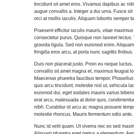
tincidunt sit amet eros. Vivamus dapibus ac nib
augue convallis a. Integer a dui urna. Fusce sit
orci at mollis iaculis. Aliquam lobortis semper t
Praesent efficitur iaculis mauris, vitae maximu
consectetur purus. Quisque non laoreet lectus. 
gravida ligula. Sed non euismod enim. Aliquam 
fringilla eros arcu, at porta nunc sagittis finibus.
Duis non placerat justo. Proin eu neque luctus, l
convallis sit amet magna et, maximus feugiat 
Maecenas pharetra faucibus tempor. Phasellus n
quis arcu tincidunt, molestie nisl ut, vehicula
euismod dui, eget sodales mauris varius bibendum
erat arcu, malesuada at dolor quis, condimentum
nibh. Curabitur id arcu ac magna posuere tempor
molestie rhoncus. Mauris fermentum odio ante, v
Nunc id velit quam. Ut viverra nec ex sed maximu
Aliquam pharetra eget metus a elementum. Aenea