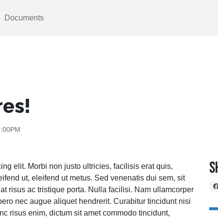
Documents
res!
12:00PM
S
 elit. Morbi non justo ultricies, facilisis erat quis,
ifend ut, eleifend ut metus. Sed venenatis dui sem, sit
iat risus ac tristique porta. Nulla facilisi. Nam ullamcorper
bero nec augue aliquet hendrerit. Curabitur tincidunt nisi
Nunc risus enim, dictum sit amet commodo tincidunt,