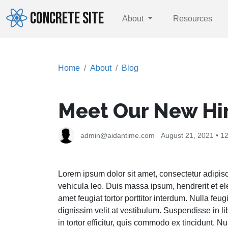
CONCRETE SITE
About
Resources
Home
About
Blog
Meet Our New Hi
admin@aidantime.com
August 21, 2021 • 
Lorem ipsum dolor sit amet, consectetur adipiscing
vehicula leo. Duis massa ipsum, hendrerit et ele
amet feugiat tortor porttitor interdum. Nulla feug
dignissim velit at vestibulum. Suspendisse in li
in tortor efficitur, quis commodo ex tincidunt. 